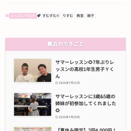
レッスンブログ
ずむずむ®
りずむ
教室
親子
最近のできごと
サマーレッスン🌻7年ぶりレ
ッスンの高校1年生男子Ｙく
ん
2026年7月31日
サマーレッスンに3歳&5歳の
姉妹が初参加してくれました
🌻
2026年7月29日
【夏休み限定】2回4,000円！